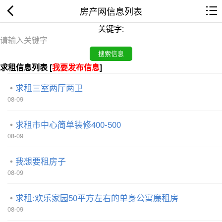
房产网信息列表
关键字:
求租信息列表 [
我要发布信息
]
求租三室两厅两卫
08-09
求租市中心简单装修400-500
08-09
我想要租房子
08-09
求租:欢乐家园50平方左右的单身公寓廉租房
08-09