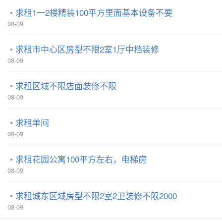
求租1一2楼精装100平方里面基本设备不要
08-09
求租市中心区房型不限2室1厅中档装修
08-09
求租区域不限店面装修不限
08-09
求租单间
08-09
求租花园公寓100平方左右，电梯房
08-09
求租城东区域房型不限2室2卫装修不限2000
08-09