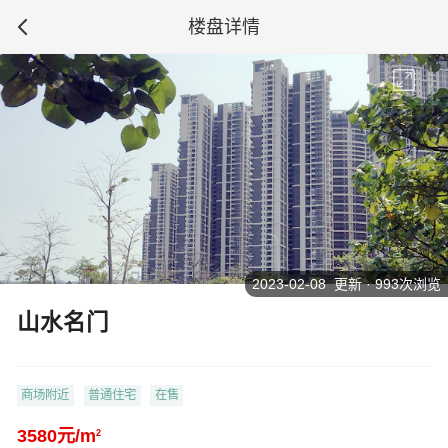
楼盘详情
2023-02-08 更新 · 993次浏览
山水名门
商场附近
普通住宅
在售
3580元/m
2